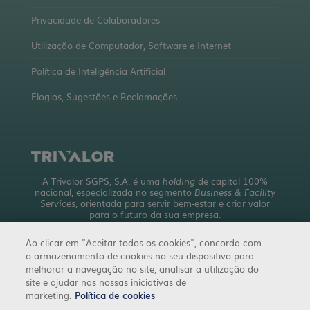
Privacidade de Colaboradores
Utilização de Computador, Software e Internet
Política de Inteligência Artificial
Elogios, Sugestões e Reclamações
A Trivalor SGPS, S.A. é uma
holding
de capital 100%
nacional, especializada no segmento
Business & Facility
Services
, orientada para servir bem-estar e criar valor
para o futuro da sua empresa.
Com uma abrangente oferta de serviços, detém mais de
Ao clicar em "Aceitar todos os cookies", concorda com
10 empresas a operar em 4 áreas de negócio.
o armazenamento de cookies no seu dispositivo para
trivalor.pt
melhorar a navegação no site, analisar a utilização do
site e ajudar nas nossas iniciativas de
marketing.
Política de cookies