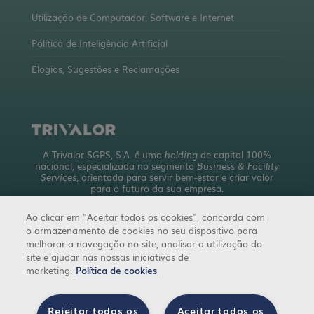
Utilização de Computador, Software e Internet
Política de Inteligência Artificial
Elogios, Sugestões e Reclamações
A Trivalor SGPS, S.A. é uma
holding
de capital 100%
nacional, especializada no segmento
Business & Facility
Services
, orientada para servir bem-estar e criar valor
para o futuro da sua empresa.
Com uma abrangente oferta de serviços, detém mais de
Ao clicar em "Aceitar todos os cookies", concorda com
10 empresas a operar em 4 áreas de negócio.
o armazenamento de cookies no seu dispositivo para
trivalor.pt
melhorar a navegação no site, analisar a utilização do
site e ajudar nas nossas iniciativas de
marketing.
Política de cookies
Rejeitar todos os
Aceitar todos os