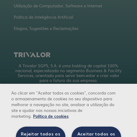
Utilização de Computador, Software e Internet
Política de Inteligência Artificial
Elogios, Sugestões e Reclamações
A Trivalor SGPS, S.A. é uma
holding
de capital 100%
nacional, especializada no segmento
Business & Facility
Services
, orientada para servir bem-estar e criar valor
para o futuro da sua empresa.
Com uma abrangente oferta de serviços, detém mais de
Ao clicar em "Aceitar todos os cookies", concorda com
10 empresas a operar em 4 áreas de negócio.
o armazenamento de cookies no seu dispositivo para
trivalor.pt
melhorar a navegação no site, analisar a utilização do
site e ajudar nas nossas iniciativas de
marketing.
Política de cookies
Rejeitar todos os
Aceitar todos os