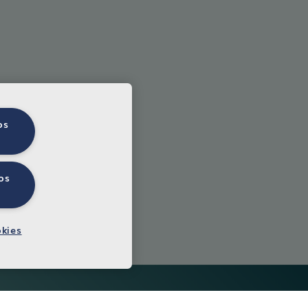
os
os
okies