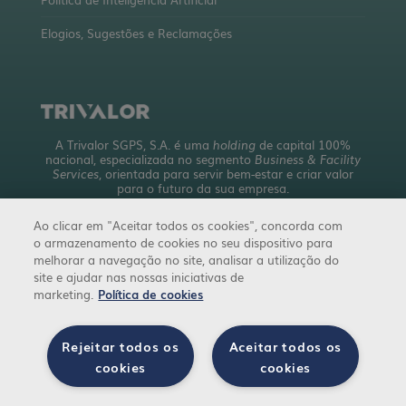
Elogios, Sugestões e Reclamações
A Trivalor SGPS, S.A. é uma
holding
de capital 100%
nacional, especializada no segmento
Business & Facility
Services
, orientada para servir bem-estar e criar valor
para o futuro da sua empresa.
Com uma abrangente oferta de serviços, detém mais de
Ao clicar em "Aceitar todos os cookies", concorda com
10 empresas a operar em 4 áreas de negócio.
o armazenamento de cookies no seu dispositivo para
trivalor.pt
melhorar a navegação no site, analisar a utilização do
site e ajudar nas nossas iniciativas de
marketing.
Política de cookies
Rejeitar todos os
Aceitar todos os
cookies
cookies