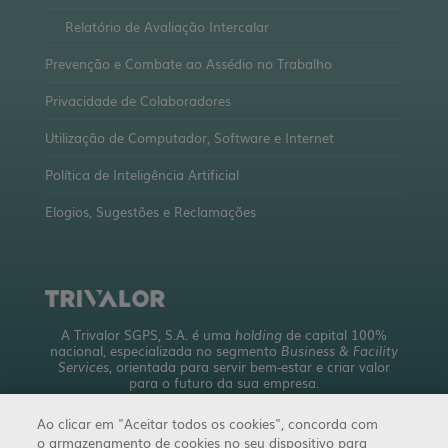
Relatório de Avaliação Intercalar
Prevenção e Combate ao Assédio no Trabalho
Privacidade de Colaboradores
Utilização de Computador, Software e Internet
Política de Inteligência Artificial
Elogios, Sugestões e Reclamações
A Trivalor SGPS, S.A. é uma
holding
de capital 100%
nacional, especializada no segmento
Business & Facility
Services
, orientada para servir bem-estar e criar valor
para o futuro da sua empresa.
Com uma abrangente oferta de serviços, detém mais de
Ao clicar em "Aceitar todos os cookies", concorda com
10 empresas a operar em 4 áreas de negócio.
o armazenamento de cookies no seu dispositivo para