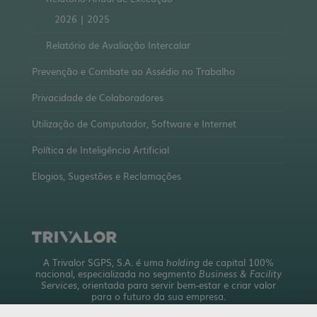
2026
|
2025
Relatório de Avaliação Intercalar
Prevenção e Combate ao Assédio no Trabalho
Privacidade de Colaboradores
Utilização de Computador, Software e Internet
Política de Inteligência Artificial
Elogios, Sugestões e Reclamações
A Trivalor SGPS, S.A. é uma
holding
de capital 100%
nacional, especializada no segmento
Business & Facility
Services
, orientada para servir bem-estar e criar valor
para o futuro da sua empresa.
Com uma abrangente oferta de serviços, detém mais de