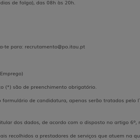
 dias de folga), das 08h às 20h.
ta-te para: recrutamento@po.itau.pt
e Emprego)
o (*) são de preenchimento obrigatório.
 formulário de candidatura, apenas serão tratados pelo 
e
titular dos dados, de acordo com o disposto no artigo 6º,
ais recolhidos a prestadores de serviços que atuem na q