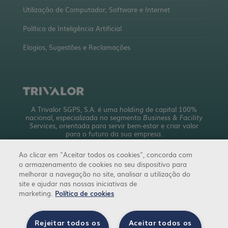
Utilização de Computador, Software e Internet
Política de Inteligência Artificial
Elogios, Sugestões e Reclamações
A Trivalor SGPS, S.A. é uma
holding
de capital 100%
nacional, especializada no segmento
Business & Facility
Services
, orientada para servir bem-estar e criar valor
para o futuro da sua empresa.
Com uma abrangente oferta de serviços, detém mais de
Ao clicar em "Aceitar todos os cookies", concorda com
10 empresas a operar em 4 áreas de negócio.
o armazenamento de cookies no seu dispositivo para
trivalor.pt
melhorar a navegação no site, analisar a utilização do
site e ajudar nas nossas iniciativas de
marketing.
Política de cookies
Rejeitar todos os
Aceitar todos os