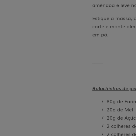
amêndoa e leve no
Estique a massa, 
corte e monte alm
em pó.
_____
Bolachinhas de ge
/ 80g de Fari
/ 20g de Mel
/ 20g de Açú
/ 2 colheres 
/ 2 colheres 