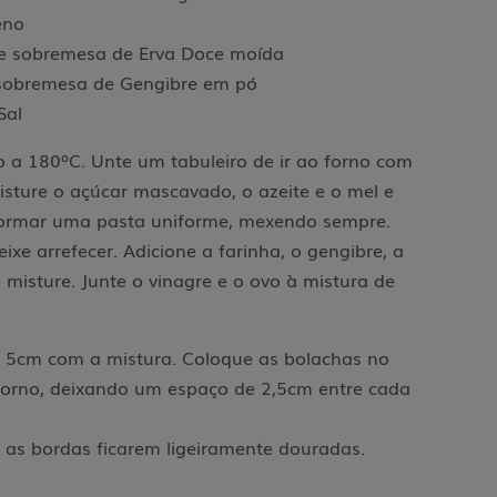
eno
de sobremesa de Erva Doce moída
 sobremesa de Gengibre em pó
Sal
o a 180ºC. Unte um tabuleiro de ir ao forno com
Misture o açúcar mascavado, o azeite e o mel e
formar uma pasta uniforme, mexendo sempre.
eixe arrefecer. Adicione a farinha, o gengibre, a
e misture. Junte o vinagre e o ovo à mistura de
.
 5cm com a mistura. Coloque as bolachas no
o forno, deixando um espaço de 2,5cm entre cada
é as bordas ficarem ligeiramente douradas.