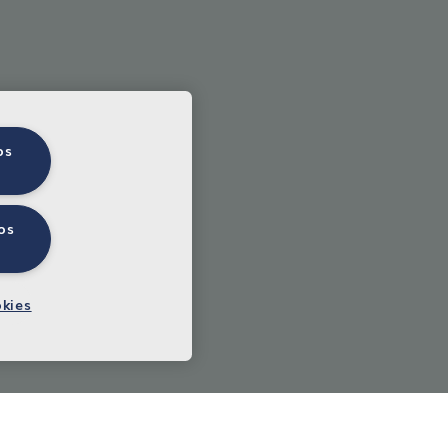
os
os
okies