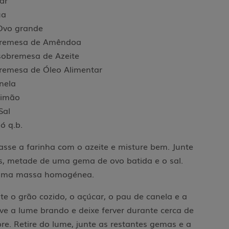
ar
ua
Ovo grande
obremesa de Amêndoa
 sobremesa de Azeite
bremesa de Óleo Alimentar
nela
Limão
Sal
ó q.b.
sse a farinha com o azeite e misture bem. Junte
, metade de uma gema de ovo batida e o sal.
 uma massa homogénea.
nte o grão cozido, o açúcar, o pau de canela e a
ve a lume brando e deixe ferver durante cerca de
e. Retire do lume, junte as restantes gemas e a