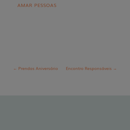
AMAR PESSOAS
←
Prendas Aniversário
Encontro Responsáveis
→