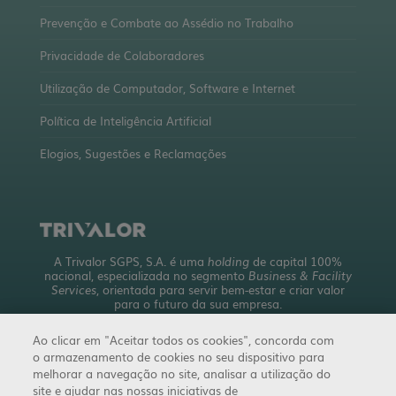
Prevenção e Combate ao Assédio no Trabalho
Privacidade de Colaboradores
Utilização de Computador, Software e Internet
Política de Inteligência Artificial
Elogios, Sugestões e Reclamações
A Trivalor SGPS, S.A. é uma
holding
de capital 100%
nacional, especializada no segmento
Business & Facility
Services
, orientada para servir bem-estar e criar valor
para o futuro da sua empresa.
Com uma abrangente oferta de serviços, detém mais de
Ao clicar em "Aceitar todos os cookies", concorda com
10 empresas a operar em 4 áreas de negócio.
o armazenamento de cookies no seu dispositivo para
trivalor.pt
melhorar a navegação no site, analisar a utilização do
site e ajudar nas nossas iniciativas de