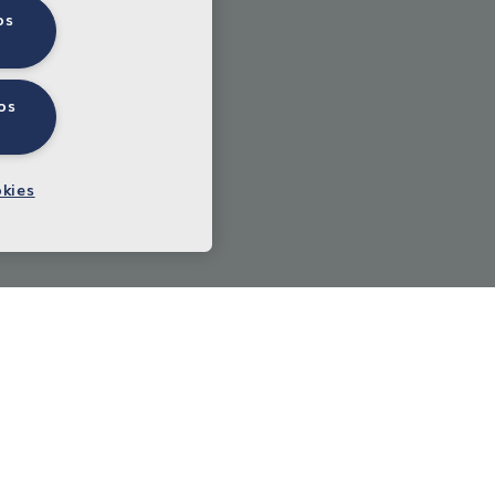
os
os
okies