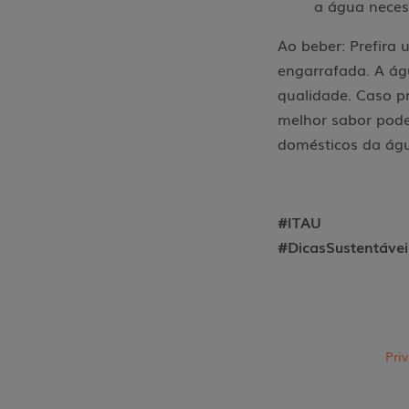
a água neces
Ao beber: Prefira 
engarrafada. A ág
qualidade. Caso p
melhor sabor pode
domésticos da ág
#ITAU
#DicasSustentávei
Pri