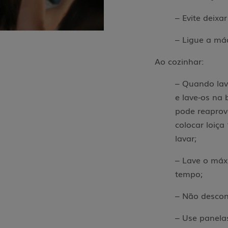
– Evite deixar
– Ligue a má
Ao cozinhar:
– Quando lav
e lave-os na 
pode reaprov
colocar loiç
lavar;
– Lave o máx
tempo;
– Não descon
– Use panel