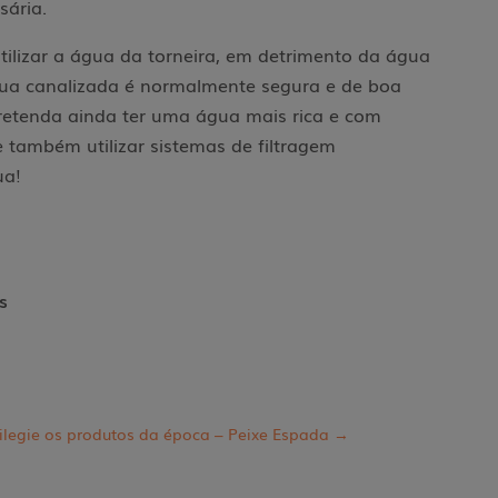
sária.
utilizar a água da torneira, em detrimento da água
ua canalizada é normalmente segura e de boa
retenda ainda ter uma água mais rica e com
 também utilizar sistemas de filtragem
ua!
s
vilegie os produtos da época – Peixe Espada
→