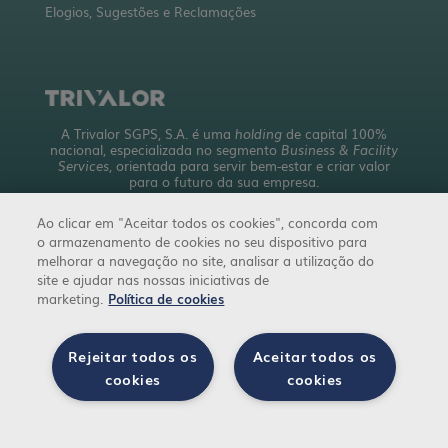
Elogios, Sugestões e Reclamações
A Trivalor SGPS, S.A. é uma
holding
de capital 100%
nacional, especializada no segmento
Business & Facility
Services
, orientada para servir bem-estar e criar valor
para o futuro da sua empresa.
Com uma abrangente oferta de serviços, detém mais de
Ao clicar em "Aceitar todos os cookies", concorda com
10 empresas a operar em 4 áreas de negócio.
o armazenamento de cookies no seu dispositivo para
trivalor.pt
melhorar a navegação no site, analisar a utilização do
site e ajudar nas nossas iniciativas de
marketing.
Política de cookies
Rejeitar todos os
Aceitar todos os
cookies
cookies
Definiç
© 2026 Copyright ITAU. Todos os direitos reservados.
ões de