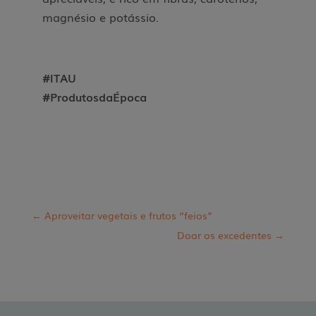
magnésio e potássio.
#ITAU
#ProdutosdaÉpoca
←
Aproveitar vegetais e frutos “feios”
Doar os excedentes
→